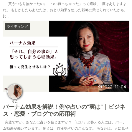
「買うつもり無かったのに、つい買っちゃった」って経験、1度はありますよ
ね。 もしかしたらあなたは、おとり効果を使った戦略に乗せられていたかも。
比...
ライティング
2022-11-04
りん
バーナム効果を解説！例や占いの”実は”｜ビジネ
ス・恋愛・ブログでの応用術
突然ですが、あなたは占いを信じますか？ 「はい」と答える人には、バーナ
ム効果が働いています。 例えば、血液型占いのこんな文。 あなたは、人に見せ