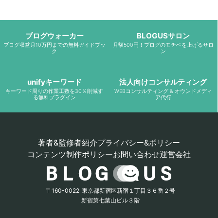
ブログウォーカー
BLOGUSサロン
ブログ収益月10万円までの無料ガイドブッ
月額500円！ブログのモチベを上げるサロ
ク
ン
unifyキーワード
法人向けコンサルティング
キーワード周りの作業工数を30％削減す
WEBコンサルティング & オウンドメディ
る無料プラグイン
ア代行
著者&監修者紹介
プライバシー&ポリシー
コンテンツ制作ポリシー
お問い合わせ
運営会社
〒160-0022
東京都新宿区新宿１丁目３６番２号
新宿第七葉山ビル３階