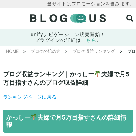
当サイトはプロモーションを含みます。
unifyナビゲーション販売開始！
プラグインの詳細は
こちら
。
HOME
ブログの始め方
ブログ収益ランキング
ブロ
ブログ収益ランキング｜かっしー
夫婦で月5
万目指すさんのブログ収益詳細
ランキングページに戻る
かっしー
夫婦で月5万目指すさんの詳細情
報